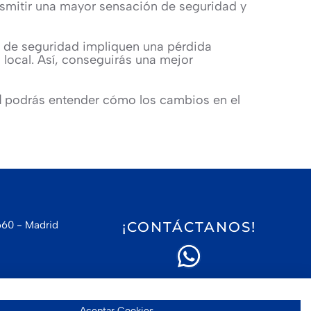
ansmitir una mayor sensación de seguridad y
s de seguridad impliquen una pérdida
 local. Así, conseguirás una mejor
d
podrás entender cómo los cambios en el
660 - Madrid
¡CONTÁCTANOS!
Aceptar Cookies