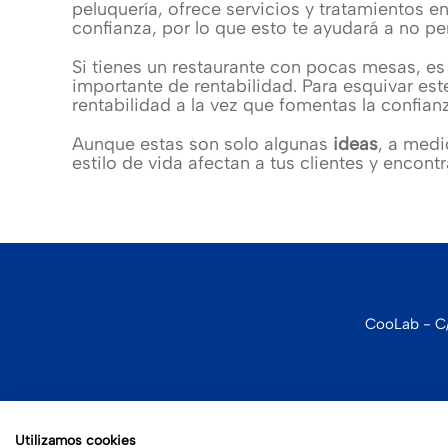
peluquería, ofrece servicios y tratamientos e
confianza, por lo que esto te ayudará a no p
Si tienes un restaurante con pocas mesas, es
importante de rentabilidad. Para esquivar est
rentabilidad a la vez que fomentas la confian
Aunque estas son solo algunas
ideas
, a med
estilo de vida afectan a tus clientes y encont
CooLab - C/
Utilizamos cookies