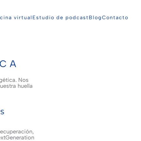
cina virtual
Estudio de podcast
Blog
Contacto
ICA
gética. Nos
uestra huella
OS
Recuperación,
extGeneration