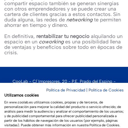
compartir espacio también se generan sinergias
con otros emprendedores y se puede crear una
cartera de clientes gracias a estos contactos. Sin
duda alguna, las redes de
networking
te permiten
ahorrar en tiempo y dinero.
En definitiva,
rentabilizar tu negocio
alquilando un
espacio en un
coworking
es una posibilidad llena
de ventajas y beneficios sobre todo en épocas de
crisis.
CooLab - C/ Impresores, 20 - P.E. Prado del Espino -
Boadilla del Monte - 28660 - Madrid
Política de Privacidad
|
Política de Cookies
Utilizamos cookies
En www.coolab.es utilizamos cookies, propias y de terceros, de
personalización para mejorar la calidad del producto o servicio ofrecido; de
análisis para medir la audiencia y analizar el comportamiento de los usuarios;
Aviso legal
|
Política de privacidad
|
Política de cookies
y de publicidad comportamental para ofrecer publicidad personalizada a
partir de los hábitos de navegación de los usuarios (por ejemplo, páginas
visitadas). Puede obtener más información en nuestra Política de Cookies.