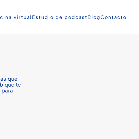
cina virtual
Estudio de podcast
Blog
Contacto
nas que
b que te
 para